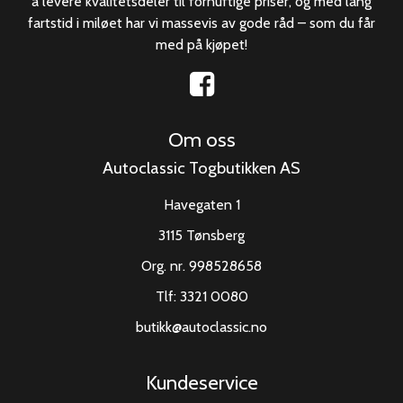
å levere kvalitetsdeler til fornuftige priser, og med lang
fartstid i miløet har vi massevis av gode råd – som du får
med på kjøpet!
Om oss
Autoclassic Togbutikken AS
Havegaten 1
3115 Tønsberg
Org. nr. 998528658
Tlf:
3321 0080
butikk@autoclassic.no
Kundeservice