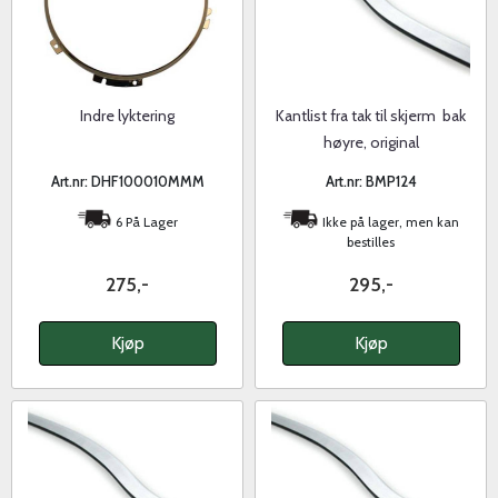
Indre lyktering
Kantlist fra tak til skjerm  bak
høyre, original
Art.nr: DHF100010MMM
Art.nr: BMP124
6 På Lager
Ikke på lager, men kan
bestilles
275,-
295,-
Kjøp
Kjøp