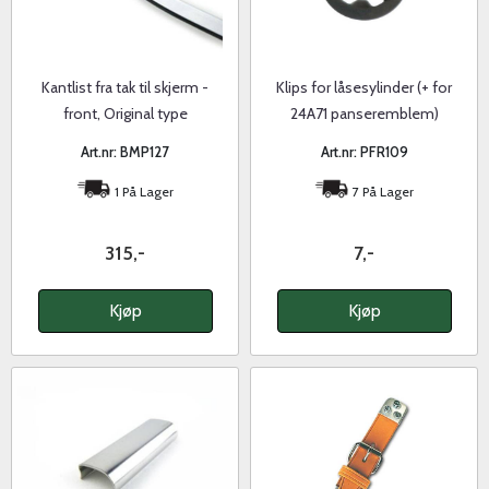
Kantlist fra tak til skjerm -
Klips for låsesylinder (+ for
front, Original type
24A71 panseremblem)
Art.nr: BMP127
Art.nr: PFR109
1 På Lager
7 På Lager
315,-
7,-
Kjøp
Kjøp