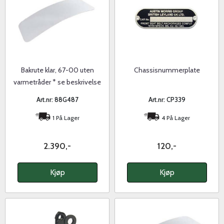
Bakrute klar, 67-00 uten
Chassisnummerplate
varmetråder * se beskrivelse
Art.nr: 88G487
Art.nr: CP339
1 På Lager
4 På Lager
2.390,-
120,-
Kjøp
Kjøp