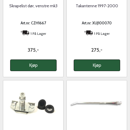
Skrapelist dør, venstre mk3
Takantenne 1997-2000
Art.nr: CZH1667
Art.nr: XUJ100070
1 På Lager
1 På Lager
375,-
275,-
Kjøp
Kjøp