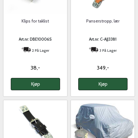
Klips for taklist
Panserstropp, lær
Art.nr: DBE10006S
Art.nr: C-AJJ3381
2 På Lager
3 På Lager
38,-
349,-
Kjøp
Kjøp