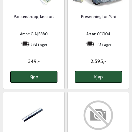
Panserstropp, lær sort
Presenning for Mini
Art.nr: C-AJJ3380
Art.nr: CCC104
2 På Lager
1 På Lager
349,-
2.595,-
Kjøp
Kjøp