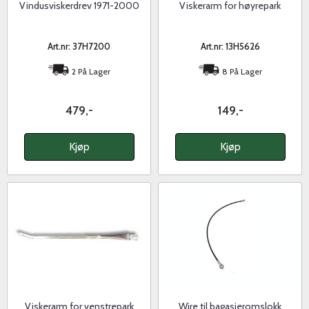
Vindusviskerdrev 1971-2000
Viskerarm for høyrepark
Art.nr: 37H7200
Art.nr: 13H5626
2 På Lager
8 På Lager
479,-
149,-
Kjøp
Kjøp
Viskerarm for venstrepark
Wire til bagasjeromslokk