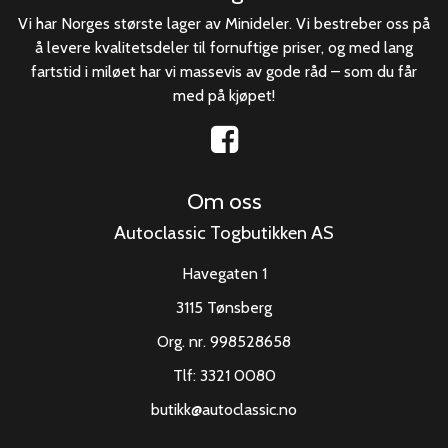
Vi har Norges største lager av Minideler. Vi bestreber oss på
å levere kvalitetsdeler til fornuftige priser, og med lang
fartstid i miløet har vi massevis av gode råd – som du får
med på kjøpet!
Om oss
Autoclassic Togbutikken AS
Havegaten 1
3115 Tønsberg
Org. nr. 998528658
Tlf:
3321 0080
butikk@autoclassic.no