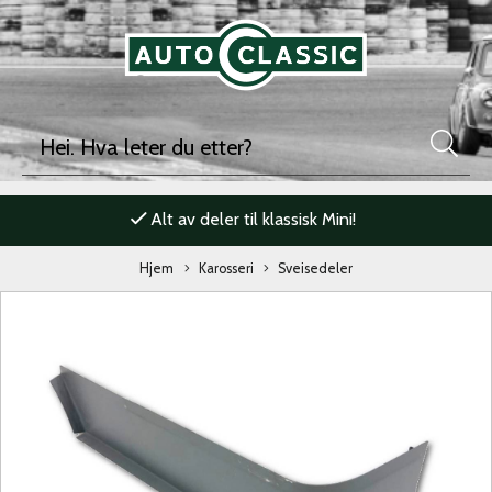
Alt av deler til klassisk Mini!
Hjem
Karosseri
Sveisedeler