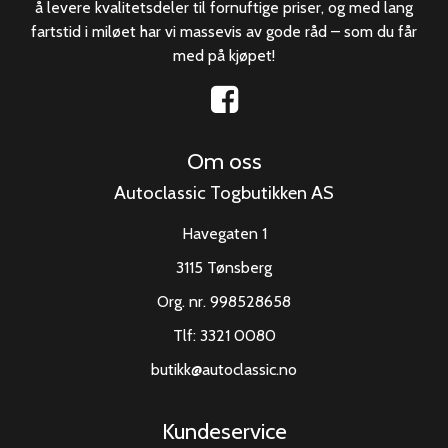
å levere kvalitetsdeler til fornuftige priser, og med lang
fartstid i miløet har vi massevis av gode råd – som du får
med på kjøpet!
Om oss
Autoclassic Togbutikken AS
Havegaten 1
3115 Tønsberg
Org. nr. 998528658
Tlf:
3321 0080
butikk@autoclassic.no
Kundeservice