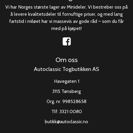
Vi har Norges største lager av Minideler. Vi bestreber oss på
å levere kvalitetsdeler til fornuftige priser, og med lang
fartstid i miløet har vi massevis av gode råd – som du får
med på kjøpet!
Om oss
Autoclassic Togbutikken AS
Havegaten 1
3115 Tønsberg
Org. nr. 998528658
Tlf:
3321 0080
butikk@autoclassic.no