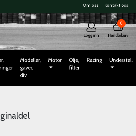
Om oss
Kontakt oss
0
Logg inn
Handlekurv
r,
Modeller,
Motor
Olje,
Racing
Understell
ninger
gaver,
filter
div
iginaldel