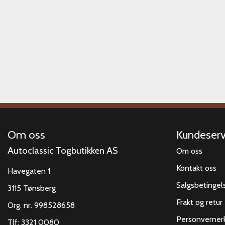
Om oss
Kundeserv
Autoclassic Togbutikken AS
Om oss
Kontakt oss
Havegaten 1
Salgsbetingel
3115 Tønsberg
Frakt og retur
Org. nr. 998528658
Personverner
Tlf:
3321 0080