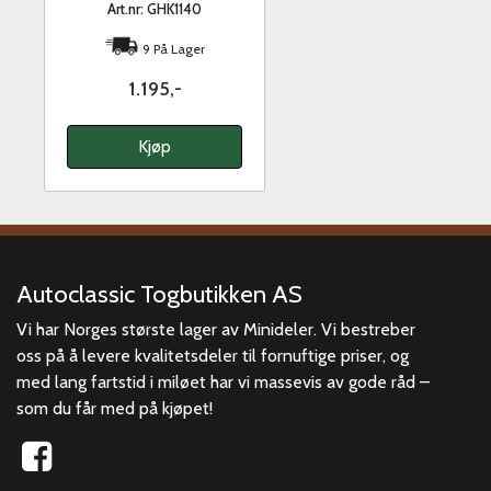
Art.nr: GHK1140
9 På Lager
1.195,-
Kjøp
Autoclassic Togbutikken AS
Vi har Norges største lager av Minideler. Vi bestreber
oss på å levere kvalitetsdeler til fornuftige priser, og
med lang fartstid i miløet har vi massevis av gode råd –
som du får med på kjøpet!