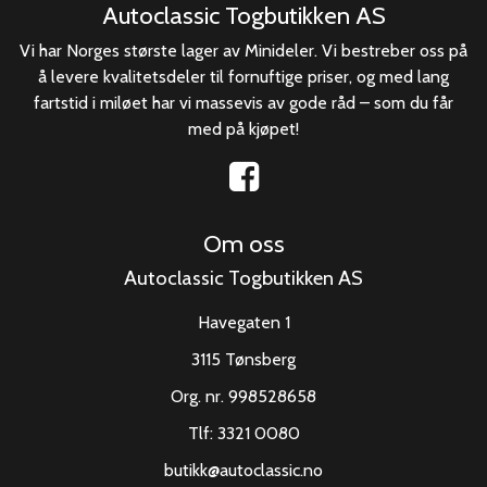
Autoclassic Togbutikken AS
Vi har Norges største lager av Minideler. Vi bestreber oss på
å levere kvalitetsdeler til fornuftige priser, og med lang
fartstid i miløet har vi massevis av gode råd – som du får
med på kjøpet!
Om oss
Autoclassic Togbutikken AS
Havegaten 1
3115 Tønsberg
Org. nr. 998528658
Tlf:
3321 0080
butikk@autoclassic.no