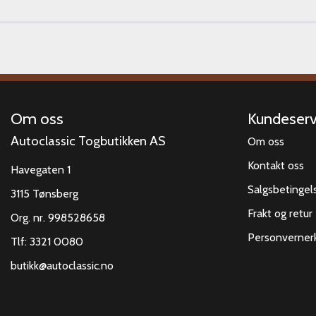
Om oss
Kundeserv
Autoclassic Togbutikken AS
Om oss
Kontakt oss
Havegaten 1
Salgsbetingel
3115 Tønsberg
Frakt og retur
Org. nr. 998528658
Personverner
Tlf:
3321 0080
butikk@autoclassic.no