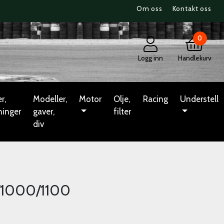
Om oss
Kontakt oss
0
Logg inn
Handlekurv
r,
Modeller,
Motor
Olje,
Racing
Understell
ninger
gaver,
filter
div
/1000/1100