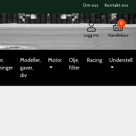
Om oss
Kontakt oss
0
Logg inn
Handlekurv
r,
Modeller,
Motor
Olje,
Racing
Understell
ninger
gaver,
filter
div