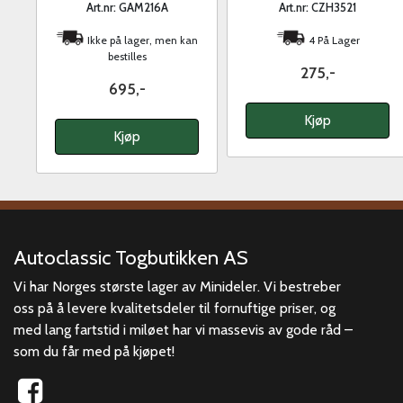
Art.nr: GAM216A
Art.nr: CZH3521
Ikke på lager, men kan
4 På Lager
bestilles
275,-
695,-
Kjøp
Kjøp
Autoclassic Togbutikken AS
Vi har Norges største lager av Minideler. Vi bestreber
oss på å levere kvalitetsdeler til fornuftige priser, og
med lang fartstid i miløet har vi massevis av gode råd –
som du får med på kjøpet!