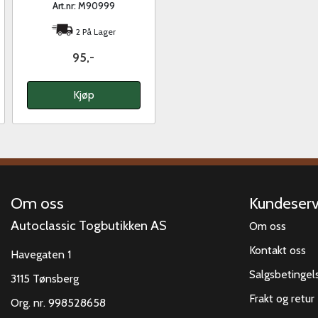
Art.nr: M90999
2 På Lager
95,-
Kjøp
Om oss
Kundeserv
Autoclassic Togbutikken AS
Om oss
Kontakt oss
Havegaten 1
Salgsbetingel
3115 Tønsberg
Frakt og retur
Org. nr. 998528658