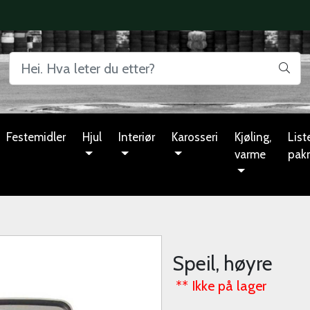
Festemidler
Hjul
Interiør
Karosseri
Kjøling,
Liste
varme
pak
Speil, høyre
** Ikke på lager