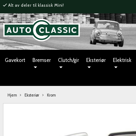
Alt av deler til klassisk Mini!
Gavekort
Bremser
Clutch/gir
Eksteriør
Elektrisk
Hjem
Eksteriør
Krom