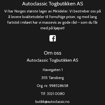
Autoclassic Togbutikken AS
Vi har Norges største lager av Minideler. Vi bestreber oss på
å levere kvalitetsdeler til fornuftige priser, og med lang
fartstid i miløet har vi massevis av gode råd – som du får
med på kjøpet!
Om oss
Autoclassic Togbutikken AS
Havegaten 1
3115 Tønsberg
Org. nr. 998528658
Tlf:
3321 0080
butikk@autoclassic.no