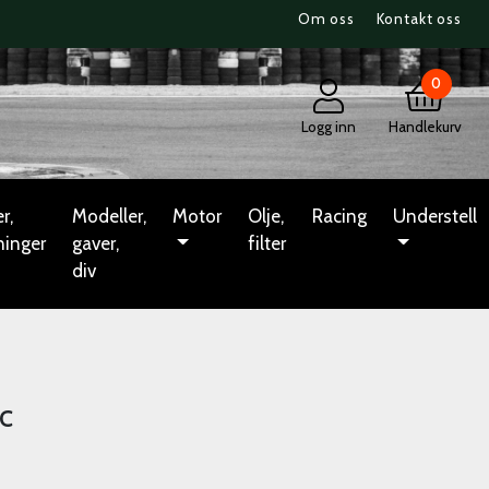
Om oss
Kontakt oss
0
Logg inn
Handlekurv
r,
Modeller,
Motor
Olje,
Racing
Understell
ninger
gaver,
filter
div
c