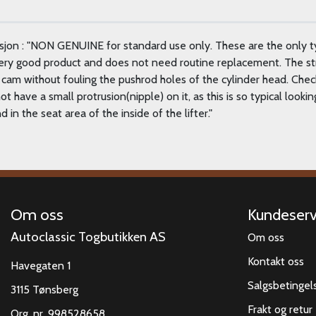
sjon : "NON GENUINE for standard use only. These are the only t
ery good product and does not need routine replacement. The stre
t cam without fouling the pushrod holes of the cylinder head. Che
not have a small protrusion(nipple) on it, as this is so typical look
in the seat area of the inside of the lifter."
Om oss
Kundeserv
Autoclassic Togbutikken AS
Om oss
Kontakt oss
Havegaten 1
Salgsbetingel
3115 Tønsberg
Frakt og retur
Org. nr. 998528658