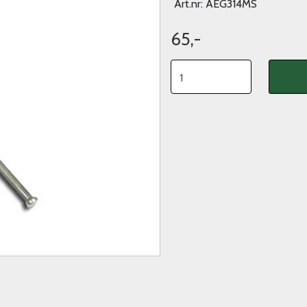
Art.nr:
AEG314MS
65,-