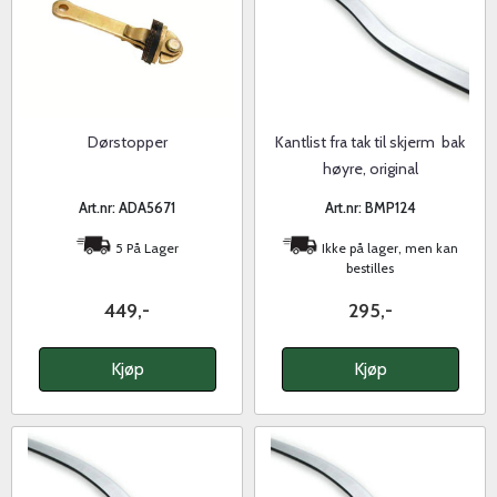
Dørstopper
Kantlist fra tak til skjerm  bak
høyre, original
Art.nr: ADA5671
Art.nr: BMP124
5 På Lager
Ikke på lager, men kan
bestilles
449,-
295,-
Kjøp
Kjøp