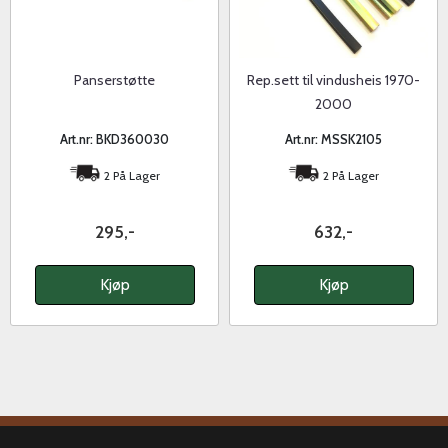
Panserstøtte
Rep.sett til vindusheis 1970-
2000
Art.nr: BKD360030
Art.nr: MSSK2105
2 På Lager
2 På Lager
295,-
632,-
Kjøp
Kjøp