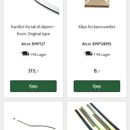
Kantlist fra tak til skjerm -
Klips for karosserilist
front, Original type
Art.nr: BMP127
Art.nr: BMP128MS
1 På Lager
7 På Lager
315,-
8,-
Kjøp
Kjøp