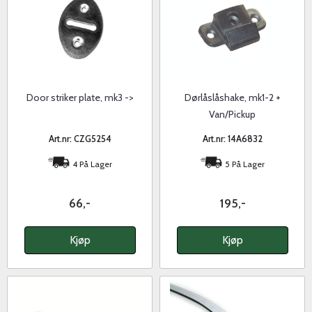
Door striker plate, mk3 ->
Dørlåslåshake, mk1-2 +
Van/Pickup
Art.nr: CZG5254
Art.nr: 14A6832
4 På Lager
5 På Lager
66,-
195,-
Kjøp
Kjøp