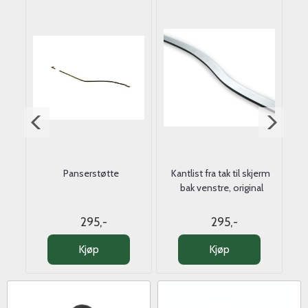
rm -
Panserstøtte
Kantlist fra tak til skjerm 
Ka
bak venstre, original
295,-
295,-
Kjøp
Kjøp