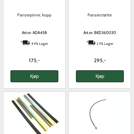
Panserpinne, kopp
Panserstøtte
Art.nr: ADA458
Art.nr: BKD360030
4 På Lager
2 På Lager
175,-
295,-
Kjøp
Kjøp