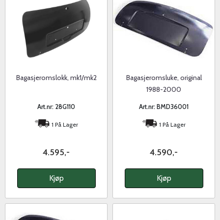
Bagasjeromslokk, mk1/mk2
Bagasjeromsluke, original
1988-2000
Art.nr: 28G110
Art.nr: BMD36001
1 På Lager
1 På Lager
4.595,-
4.590,-
Kjøp
Kjøp