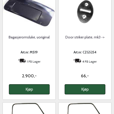
Bagasjeromsluke, uoriginal
Door striker plate, mk3 ->
Art.nr: MS19
Art.nr: CZG5254
1 På Lager
4 På Lager
2.900,-
66,-
Kjøp
Kjøp