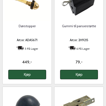
Dørstopper
Gummi til panserstøtte
Art.nr: ADA5671
Art.nr: 2H9215
5 På Lager
6 På Lager
449,-
79,-
Kjøp
Kjøp