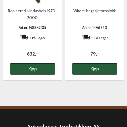
Rep.sett til vindusheis 1970-
Wire til bagasjeromslokk
2000
Art.nr: MSSK2105
Art.nr: 14A6740
2 På Lager
11 På Lager
632,-
79,-
Kjøp
Kjøp
Autoclassic Togbutikken AS