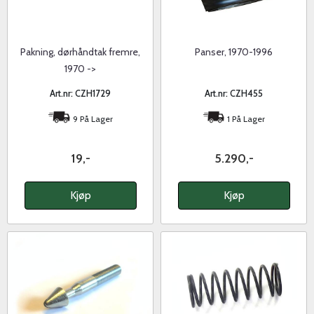
Pakning, dørhåndtak fremre,
Panser, 1970-1996
1970 ->
Art.nr: CZH1729
Art.nr: CZH455
9 På Lager
1 På Lager
19,-
5.290,-
Kjøp
Kjøp