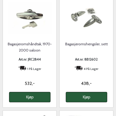
Bagasjeromshåndtak, 1970-
Bagasjeromshengsler, sett
2000 saloon
Art.nr: JRC2844
Art.nr: 8B12602
1 På Lager
4 På Lager
532,-
438,-
Kjøp
Kjøp