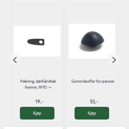
is
Pakning, dørhåndtak
Gummibuffer for panser
fremre, 1970 ->
19,-
55,-
Kjøp
Kjøp