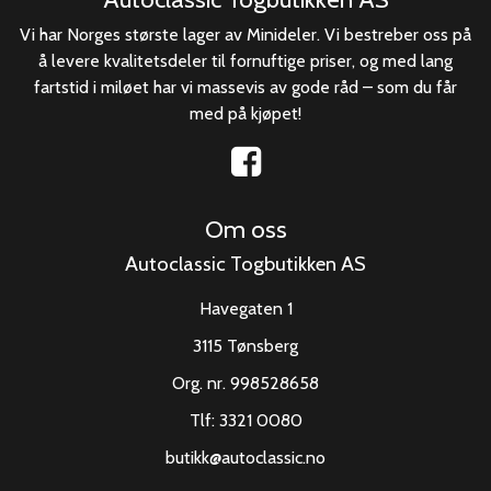
Vi har Norges største lager av Minideler. Vi bestreber oss på
å levere kvalitetsdeler til fornuftige priser, og med lang
fartstid i miløet har vi massevis av gode råd – som du får
med på kjøpet!
Om oss
Autoclassic Togbutikken AS
Havegaten 1
3115 Tønsberg
Org. nr. 998528658
Tlf:
3321 0080
butikk@autoclassic.no