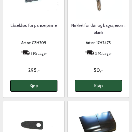
Låseklips for panserpinne
Nøkkel for dør og bagasjerom,
blank
Art.nr: CZH209
Art.nr: 17H2475
1 På Lager
3 På Lager
295,-
50,-
Kjøp
Kjøp