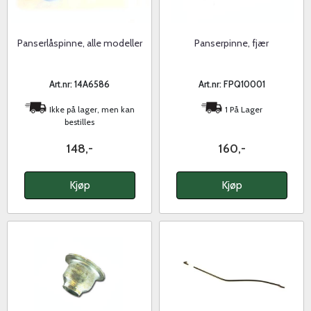
Panserlåspinne, alle modeller
Panserpinne, fjær
Art.nr: 14A6586
Art.nr: FPQ10001
Ikke på lager, men kan
1 På Lager
bestilles
148,-
160,-
Kjøp
Kjøp