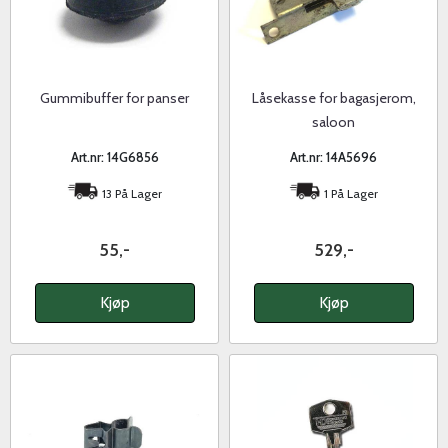
Gummibuffer for panser
Låsekasse for bagasjerom,
saloon
Art.nr: 14G6856
Art.nr: 14A5696
13 På Lager
1 På Lager
55,-
529,-
Kjøp
Kjøp