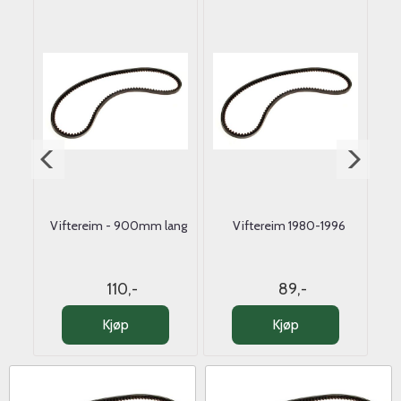
00
Viftereim - 900mm lang
Viftereim 1980-1996
110,-
89,-
Kjøp
Kjøp