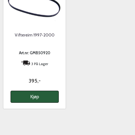
Viftereim 1997-2000
Art.nr: GMB50920
3 På Lager
395,-
Kjøp