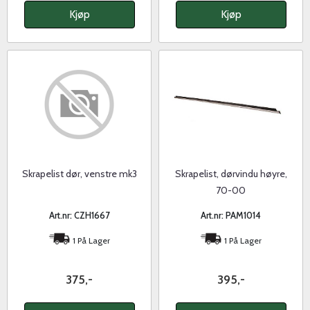
Kjøp
Kjøp
Skrapelist dør, venstre mk3
Skrapelist, dørvindu høyre,
70-00
Art.nr: CZH1667
Art.nr: PAM1014
1 På Lager
1 På Lager
375,-
395,-