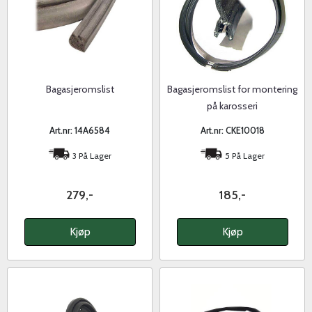
Bagasjeromslist
Bagasjeromslist for montering
på karosseri
Art.nr: 14A6584
Art.nr: CKE10018
3 På Lager
5 På Lager
279,-
185,-
Kjøp
Kjøp