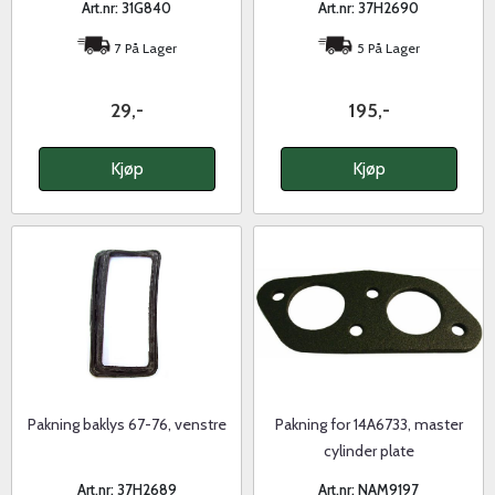
Art.nr: 31G840
Art.nr: 37H2690
7 På Lager
5 På Lager
29,-
195,-
Kjøp
Kjøp
Pakning baklys 67-76, venstre
Pakning for 14A6733, master
cylinder plate
Art.nr: 37H2689
Art.nr: NAM9197