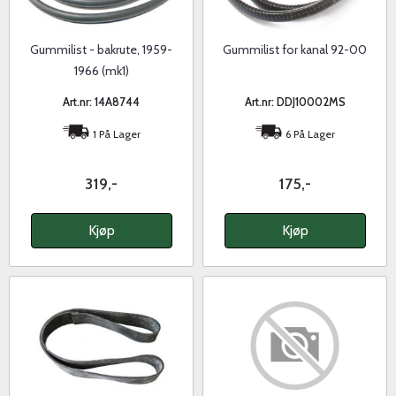
Gummilist - bakrute, 1959-
Gummilist for kanal 92-00
1966 (mk1)
Art.nr: 14A8744
Art.nr: DDJ10002MS
1 På Lager
6 På Lager
319,-
175,-
Kjøp
Kjøp