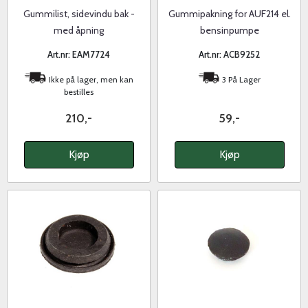
Gummilist, sidevindu bak -
Gummipakning for AUF214 el.
med åpning
bensinpumpe
Art.nr: EAM7724
Art.nr: ACB9252
Ikke på lager, men kan
3 På Lager
bestilles
210,-
59,-
Kjøp
Kjøp