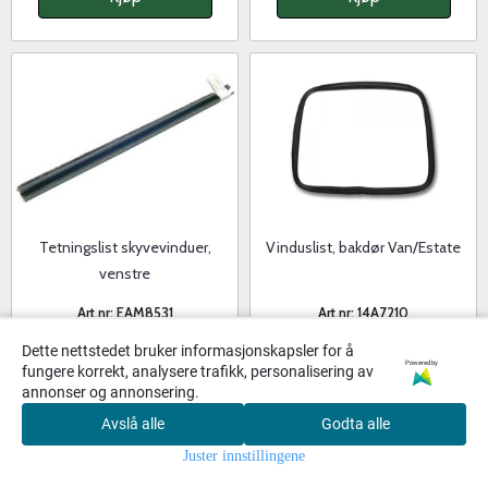
Tetningslist skyvevinduer,
Vinduslist, bakdør Van/Estate
venstre
Art.nr: EAM8531
Art.nr: 14A7210
Dette nettstedet bruker informasjonskapsler for å
2 På Lager
2 På Lager
Powered by
fungere korrekt, analysere trafikk, personalisering av
annonser og annonsering.
279,-
595,-
Avslå alle
Godta alle
0
Juster innstillingene
Hjem
Meny
Handlekurv
Søk
Konto
Kjøp
Kjøp