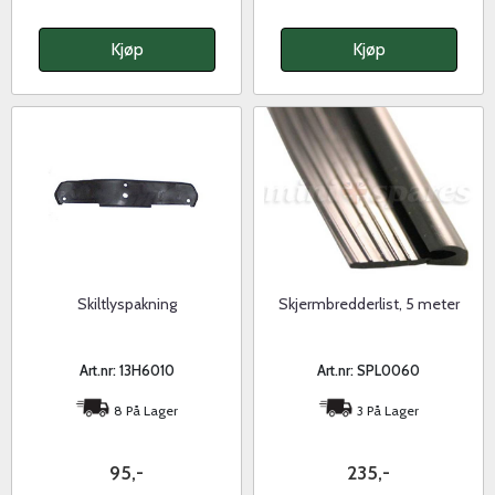
Kjøp
Kjøp
Skiltlyspakning
Skjermbredderlist, 5 meter
Art.nr: 13H6010
Art.nr: SPL0060
8 På Lager
3 På Lager
95,-
235,-