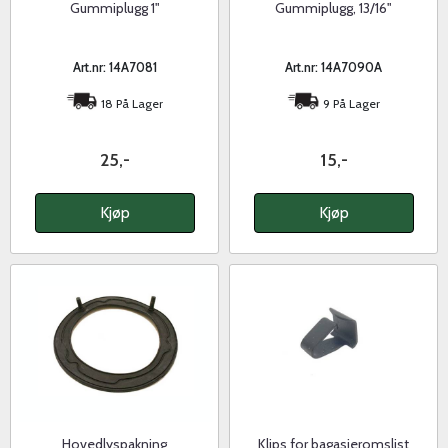
Gummiplugg 1"
Gummiplugg, 13/16"
Art.nr: 14A7081
Art.nr: 14A7090A
18 På Lager
9 På Lager
25,-
15,-
Kjøp
Kjøp
Hovedlyspakning
Klips for bagasjeromslist