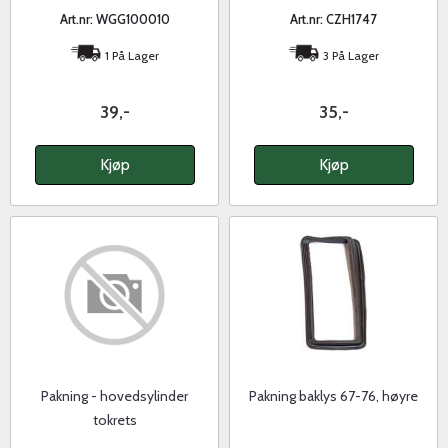
Art.nr: WGG100010
Art.nr: CZH1747
1 På Lager
3 På Lager
39,-
35,-
Kjøp
Kjøp
Pakning - hovedsylinder
Pakning baklys 67-76, høyre
tokrets