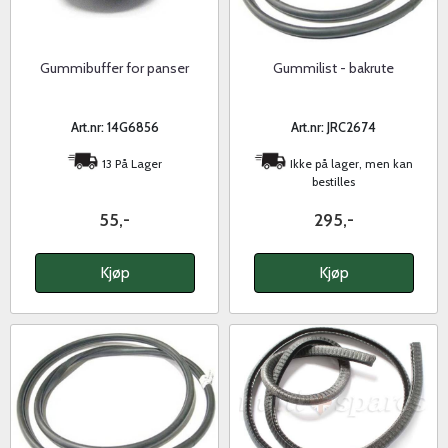
Gummibuffer for panser
Gummilist - bakrute
Art.nr: 14G6856
Art.nr: JRC2674
13 På Lager
Ikke på lager, men kan
bestilles
55,-
295,-
Kjøp
Kjøp