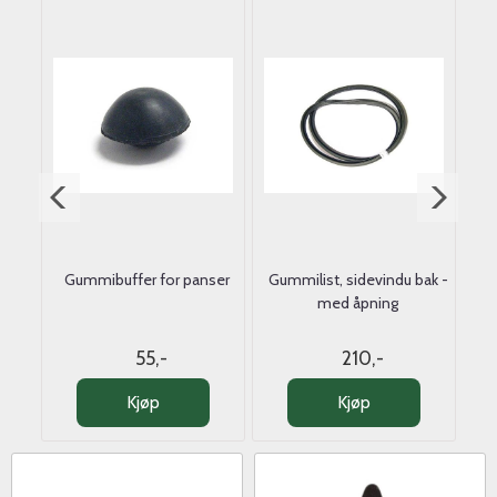
ler
Gummibuffer for panser
Gummilist, sidevindu bak -
Ba
med åpning
55,-
210,-
Kjøp
Kjøp