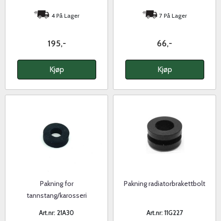
4 På Lager
7 På Lager
195,-
66,-
Kjøp
Kjøp
Pakning for
Pakning radiatorbrakettbolt
tannstang/karosseri
Art.nr: 21A30
Art.nr: 11G227