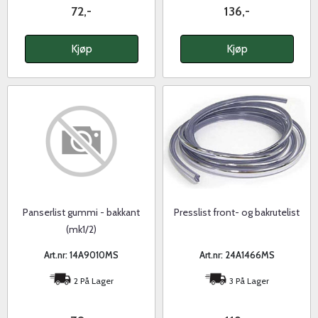
72,-
136,-
Kjøp
Kjøp
Panserlist gummi - bakkant
Presslist front- og bakrutelist
(mk1/2)
Art.nr: 14A9010MS
Art.nr: 24A1466MS
2 På Lager
3 På Lager