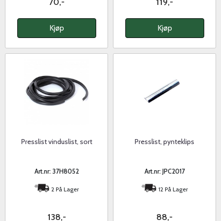
70,-
119,-
Kjøp
Kjøp
Presslist vinduslist, sort
Presslist, pynteklips
Art.nr: 37H8052
Art.nr: JPC2017
2 På Lager
12 På Lager
138,-
88,-