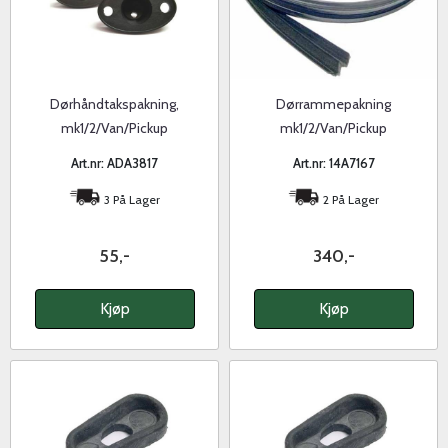
Dørhåndtakspakning,
Dørrammepakning
mk1/2/Van/Pickup
mk1/2/Van/Pickup
Art.nr: ADA3817
Art.nr: 14A7167
3 På Lager
2 På Lager
55,-
340,-
Kjøp
Kjøp