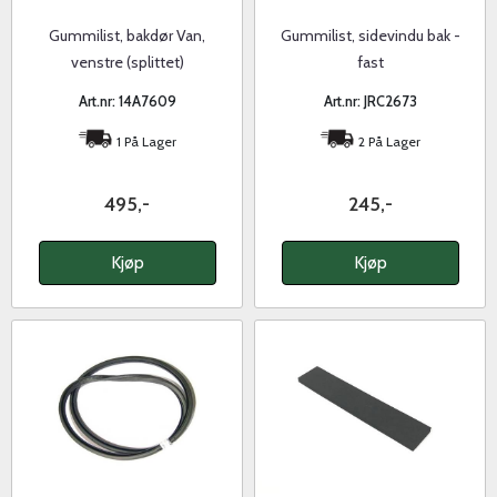
Gummilist, bakdør Van,
Gummilist, sidevindu bak -
venstre (splittet)
fast
Art.nr: 14A7609
Art.nr: JRC2673
1 På Lager
2 På Lager
495,-
245,-
Kjøp
Kjøp