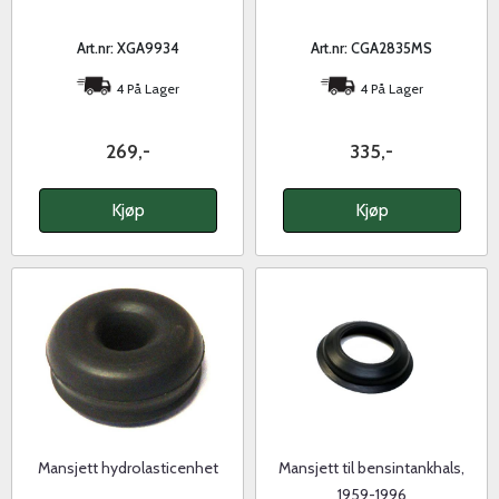
Art.nr: XGA9934
Art.nr: CGA2835MS
4 På Lager
4 På Lager
269,-
335,-
Kjøp
Kjøp
Mansjett hydrolasticenhet
Mansjett til bensintankhals,
1959-1996