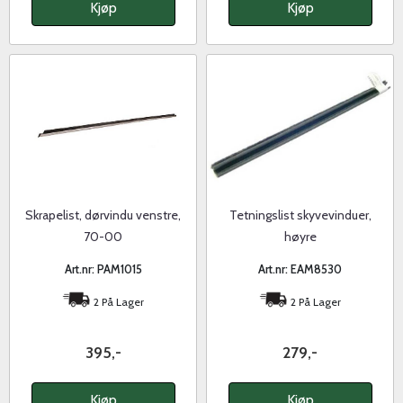
Kjøp
Kjøp
Skrapelist, dørvindu venstre,
Tetningslist skyvevinduer,
70-00
høyre
Art.nr: PAM1015
Art.nr: EAM8530
2 På Lager
2 På Lager
395,-
279,-
Kjøp
Kjøp