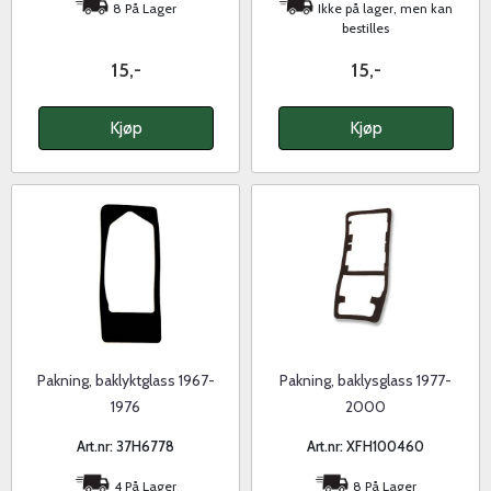
8 På Lager
Ikke på lager, men kan
bestilles
15,-
15,-
Kjøp
Kjøp
Pakning, baklyktglass 1967-
Pakning, baklysglass 1977-
1976
2000
Art.nr: 37H6778
Art.nr: XFH100460
4 På Lager
8 På Lager