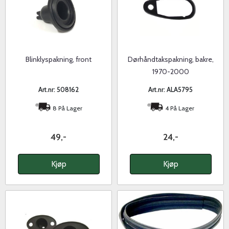
Blinklyspakning, front
Dørhåndtakspakning, bakre,
1970-2000
Art.nr: 508162
Art.nr: ALA5795
8 På Lager
4 På Lager
49,-
24,-
Kjøp
Kjøp