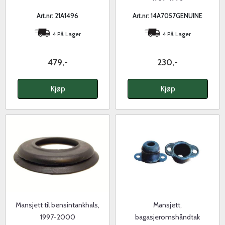
Art.nr: 21A1496
Art.nr: 14A7057GENUINE
4 På Lager
4 På Lager
479,-
230,-
Kjøp
Kjøp
Mansjett til bensintankhals,
Mansjett,
1997-2000
bagasjeromshåndtak