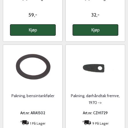
59,-
32,-
Kjøp
Kjøp
Pakning, bensintankføler
Pakning, dørhåndtak fremre,
1970 ->
Art.nr: ARA1502
Art.nr: CZH1729
1 På Lager
9 På Lager