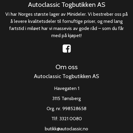
Autoclassic Togbutikken AS
Vi har Norges største lager av Minideler. Vi bestreber oss på
å levere kvalitetsdeler til fornuftige priser, og med lang
fartstid i miløet har vi massevis av gode råd – som du får
med på kjøpet!
Om oss
Autoclassic Togbutikken AS
Havegaten 1
3115 Tønsberg
Org. nr. 998528658
Tlf:
3321 0080
butikk@autoclassic.no