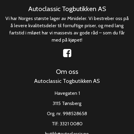
Autoclassic Togbutikken AS
Vi har Norges største lager av Minideler. Vi bestreber oss på
å levere kvalitetsdeler til fornuftige priser, og med lang
fartstid i miløet har vi massevis av gode råd – som du får
med på kjøpet!
Om oss
Autoclassic Togbutikken AS
Havegaten 1
3115 Tønsberg
Org. nr. 998528658
Tlf:
3321 0080
butikk@autoclassic.no