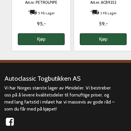
Art.nr: PETROLPIPE
Art.nr: ACB9252
5 På Lager
3 På Lager
95,-
59,-
Kjøp
Kjøp
Autoclassic Togbutikken AS
Vi har Norges største lager av Minideler. Vi bestreber
oss på å levere kvalitetsdeler til fornuftige priser, og
med lang fartstid i miløet har vi massevis av gode råd –
som du får med på kjøpet!