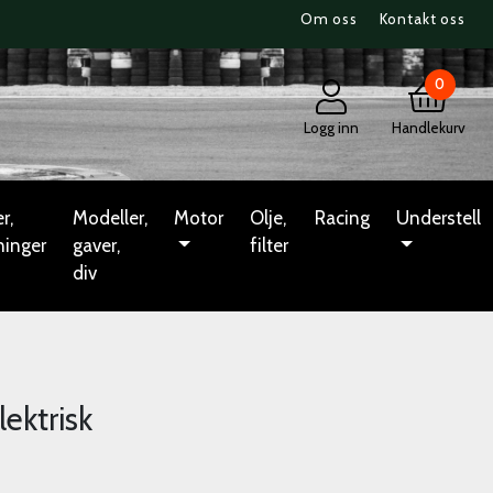
Om oss
Kontakt oss
0
Logg inn
Handlekurv
r,
Modeller,
Motor
Olje,
Racing
Understell
ninger
gaver,
filter
div
ektrisk