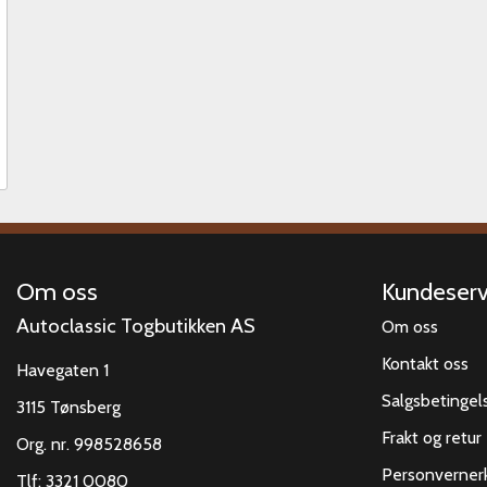
Om oss
Kundeserv
Autoclassic Togbutikken AS
Om oss
Kontakt oss
Havegaten 1
Salgsbetingel
3115 Tønsberg
Frakt og retur
Org. nr. 998528658
Personverner
Tlf:
3321 0080