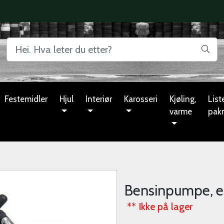
Festemidler
Hjul
Interiør
Karosseri
Kjøling,
Liste
varme
pak
Bensinpumpe, el
** Ikke på lager