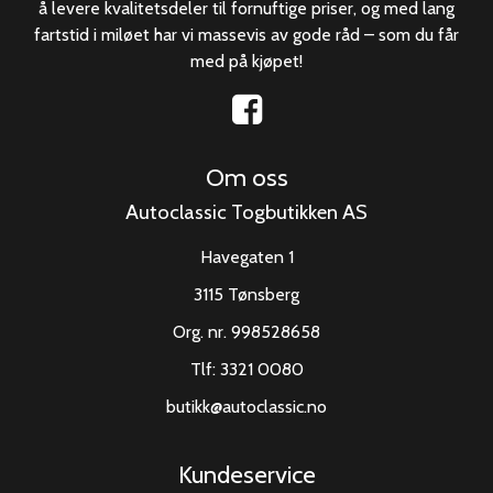
å levere kvalitetsdeler til fornuftige priser, og med lang
fartstid i miløet har vi massevis av gode råd – som du får
med på kjøpet!
Om oss
Autoclassic Togbutikken AS
Havegaten 1
3115 Tønsberg
Org. nr. 998528658
Tlf:
3321 0080
butikk@autoclassic.no
Kundeservice