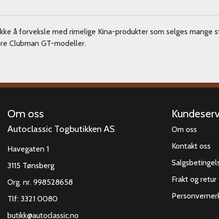
Ikke å forveksle med rimelige Kina-produkter som selges mange ste
gere Clubman GT-modeller.
Om oss
Kundeserv
Autoclassic Togbutikken AS
Om oss
Kontakt oss
Havegaten 1
Salgsbetingel
3115 Tønsberg
Frakt og retur
Org. nr. 998528658
Personverner
Tlf:
3321 0080
butikk@autoclassic.no