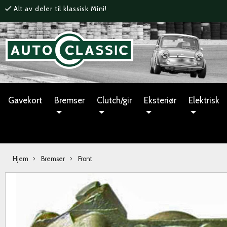
Alt av deler til klassisk Mini!
Gavekort
Bremser
Clutch/gir
Eksteriør
Elektrisk
Hjem
Bremser
Front