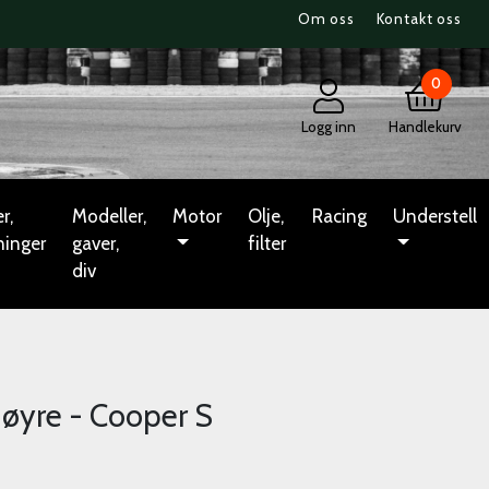
Om oss
Kontakt oss
0
Logg inn
Handlekurv
r,
Modeller,
Motor
Olje,
Racing
Understell
ninger
gaver,
filter
div
høyre - Cooper S