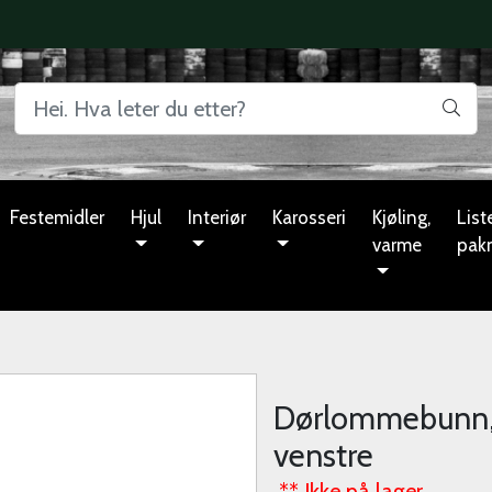
Festemidler
Hjul
Interiør
Karosseri
Kjøling,
Liste
varme
pak
Dørlommebunn, 
venstre
** Ikke på lager