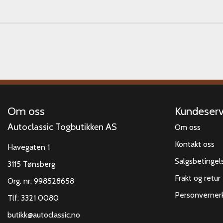
Om oss
Kundeserv
Autoclassic Togbutikken AS
Om oss
Kontakt oss
Havegaten 1
Salgsbetingel
3115 Tønsberg
Frakt og retur
Org. nr. 998528658
Personverner
Tlf:
3321 0080
butikk@autoclassic.no