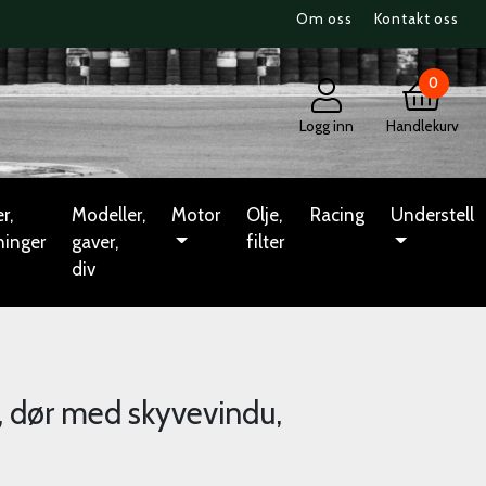
Om oss
Kontakt oss
0
Logg inn
Handlekurv
r,
Modeller,
Motor
Olje,
Racing
Understell
ninger
gaver,
filter
div
dør med skyvevindu,