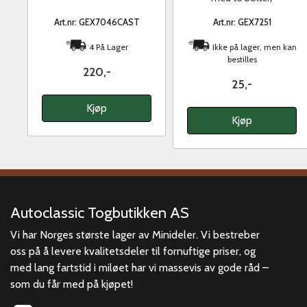
Art.nr: GEX7046CAST
Art.nr: GEX7251
4 På Lager
Ikke på lager, men kan
bestilles
220,-
25,-
Kjøp
Kjøp
Autoclassic Togbutikken AS
Vi har Norges største lager av Minideler. Vi bestreber
oss på å levere kvalitetsdeler til fornuftige priser, og
med lang fartstid i miløet har vi massevis av gode råd –
som du får med på kjøpet!