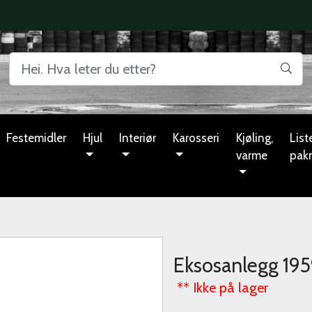
Festemidler
Hjul
Interiør
Karosseri
Kjøling,
Liste
varme
pak
Eksosanlegg 19
** Ikke på lager