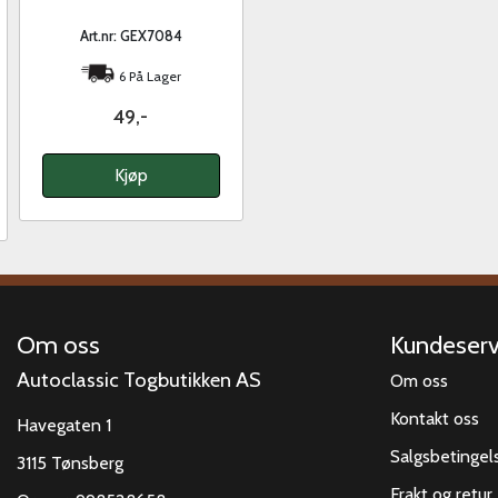
Art.nr: GEX7084
6 På Lager
49,-
Kjøp
Om oss
Kundeserv
Autoclassic Togbutikken AS
Om oss
Kontakt oss
Havegaten 1
Salgsbetingel
3115 Tønsberg
Frakt og retur