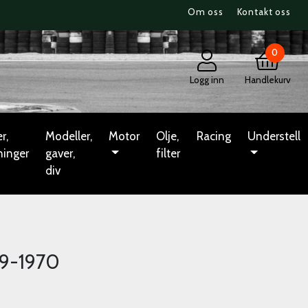
Om oss
Kontakt oss
0
Logg inn
Handlekurv
r,
Modeller,
Motor
Olje,
Racing
Understell
ninger
gaver,
filter
div
59-1970