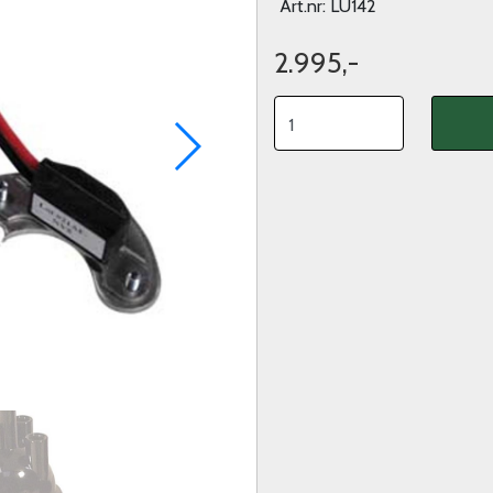
Art.nr:
LU142
2.995,-