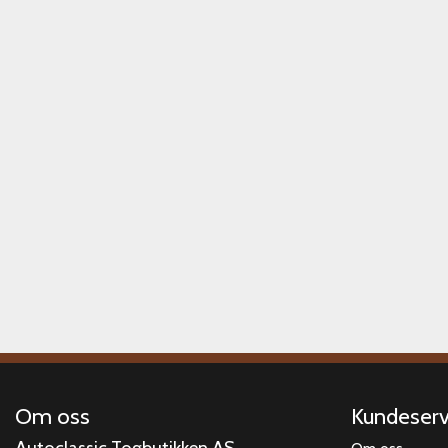
Om oss
Kundeserv
Autoclassic Togbutikken AS