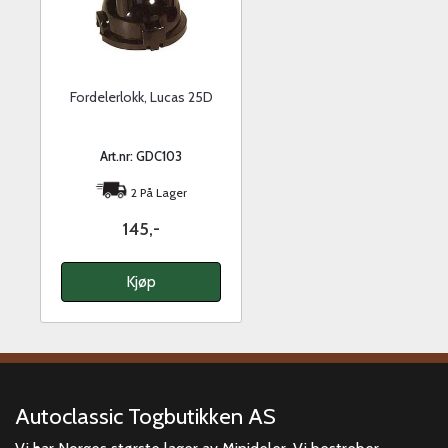
Fordelerlokk, Lucas 25D
Art.nr: GDC103
2 På Lager
145,-
Kjøp
Autoclassic Togbutikken AS