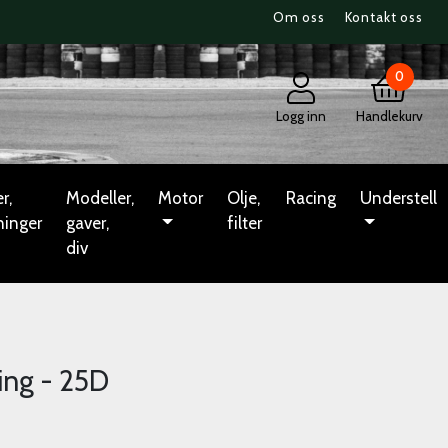
Om oss
Kontakt oss
0
Logg inn
Handlekurv
r,
Modeller,
Motor
Olje,
Racing
Understell
ninger
gaver,
filter
div
ing - 25D