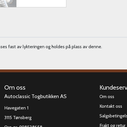
es fast av lykteringen og holdes på plass av denne.
Om oss
Kundeserv
Autoclassic Togbutikken AS
Om oss
Kontakt oss
Havegaten 1
Salgsbetingel
3115 Tønsberg
Frakt og retur