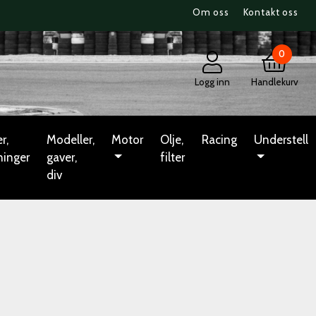
Om oss
Kontakt oss
0
Logg inn
Handlekurv
r,
Modeller,
Motor
Olje,
Racing
Understell
ninger
gaver,
filter
div