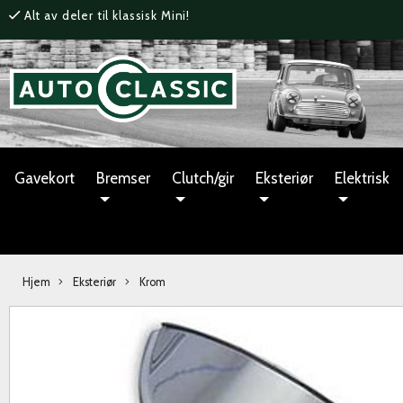
Alt av deler til klassisk Mini!
Gavekort
Bremser
Clutch/gir
Eksteriør
Elektrisk
Hjem
Eksteriør
Krom