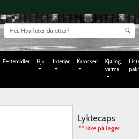
Festemidler
Hjul
Interiør
Karosseri
Kjøling,
Liste
varme
pak
Lyktecaps
** Ikke på lager