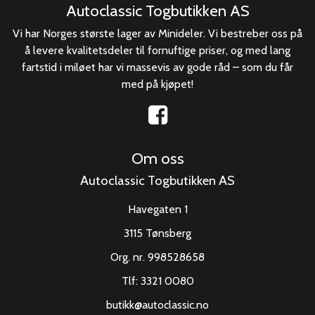
Autoclassic Togbutikken AS
Vi har Norges største lager av Minideler. Vi bestreber oss på
å levere kvalitetsdeler til fornuftige priser, og med lang
fartstid i miløet har vi massevis av gode råd – som du får
med på kjøpet!
Om oss
Autoclassic Togbutikken AS
Havegaten 1
3115 Tønsberg
Org. nr. 998528658
Tlf:
3321 0080
butikk@autoclassic.no