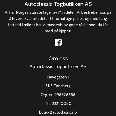
Autoclassic Togbutikken AS
Vi har Norges største lager av Minideler. Vi bestreber oss på
å levere kvalitetsdeler til fornuftige priser, og med lang
fartstid i miløet har vi massevis av gode råd – som du får
med på kjøpet!
Om oss
Autoclassic Togbutikken AS
Havegaten 1
3115 Tønsberg
Org. nr. 998528658
Tlf:
3321 0080
butikk@autoclassic.no