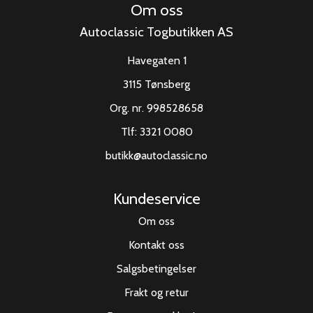
Om oss
Autoclassic Togbutikken AS
Havegaten 1
3115 Tønsberg
Org. nr. 998528658
Tlf:
3321 0080
butikk@autoclassic.no
Kundeservice
Om oss
Kontakt oss
Salgsbetingelser
Frakt og retur