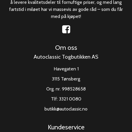
å levere kvalitetsdeler til fornuftige priser, og med lang
fartstid i miløet har vi massevis av gode råd – som du får
med på kjøpet!
Om oss
Autoclassic Togbutikken AS
Havegaten 1
3115 Tønsberg
Org. nr. 998528658
Tlf:
3321 0080
butikk@autoclassic.no
Kundeservice