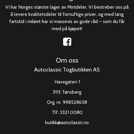
Vi har Norges største lager av Minideler. Vi bestreber oss på
å levere kvalitetsdeler til fornuftige priser, og med lang
fartstid i miløet har vi massevis av gode råd – som du får
med på kjøpet!
Om oss
Autoclassic Togbutikken AS
Havegaten 1
3115 Tønsberg
Org. nr. 998528658
Tlf:
3321 0080
butikk@autoclassic.no