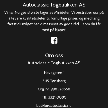
Autoclassic Togbutikken AS
Vi har Norges største lager av Minideler. Vi bestreber oss på
å levere kvalitetsdeler til fornuftige priser, og med lang
fartstid i miløet har vi massevis av gode råd – som du får
med på kjøpet!
Om oss
Autoclassic Togbutikken AS
Havegaten 1
3115 Tønsberg
Org. nr. 998528658
Tlf:
3321 0080
butikk@autoclassic.no