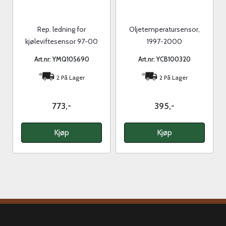
Rep. ledning for
Oljetemperatursensor,
kjøleviftesensor 97-00
1997-2000
Art.nr: YMQ105690
Art.nr: YCB100320
2 På Lager
2 På Lager
773,-
395,-
Kjøp
Kjøp